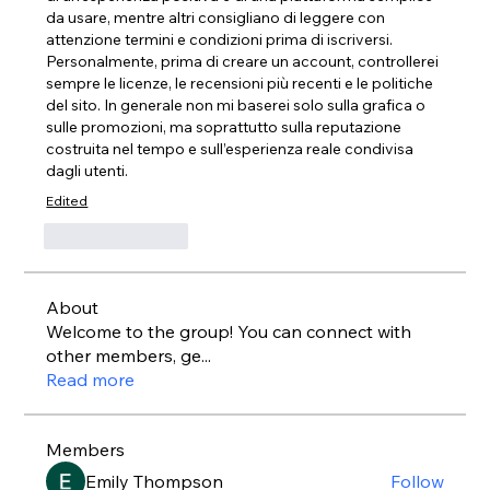
da usare, mentre altri consigliano di leggere con 
attenzione termini e condizioni prima di iscriversi. 
Personalmente, prima di creare un account, controllerei 
sempre le licenze, le recensioni più recenti e le politiche 
del sito. In generale non mi baserei solo sulla grafica o 
sulle promozioni, ma soprattutto sulla reputazione 
costruita nel tempo e sull’esperienza reale condivisa 
dagli utenti.
Edited
Like
Reply
About
Welcome to the group! You can connect with
other members, ge
...
Read more
Members
Emily Thompson
Follow