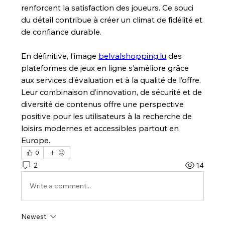
renforcent la satisfaction des joueurs. Ce souci 
du détail contribue à créer un climat de fidélité et 
de confiance durable.
En définitive, l’image 
belvalshopping.lu
 des 
plateformes de jeux en ligne s’améliore grâce 
aux services d’évaluation et à la qualité de l’offre. 
Leur combinaison d’innovation, de sécurité et de 
diversité de contenus offre une perspective 
positive pour les utilisateurs à la recherche de 
loisirs modernes et accessibles partout en 
Europe.
0
2
14
Write a comment...
Newest