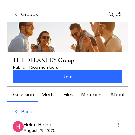
Groups
THE DELANCEY Group
Public
·
1665 members
Join
Discussion
Media
Files
Members
About
Back
Helen Helen
August 29, 2025