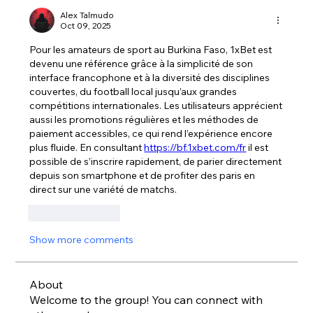
Alex Talmudo
Oct 09, 2025
Pour les amateurs de sport au Burkina Faso, 1xBet est 
devenu une référence grâce à la simplicité de son 
interface francophone et à la diversité des disciplines 
couvertes, du football local jusqu’aux grandes 
compétitions internationales. Les utilisateurs apprécient 
aussi les promotions régulières et les méthodes de 
paiement accessibles, ce qui rend l’expérience encore 
plus fluide. En consultant 
https://bf.1xbet.com/fr
 il est 
possible de s’inscrire rapidement, de parier directement 
depuis son smartphone et de profiter des paris en 
direct sur une variété de matchs.
Like
Reply
Show more comments
About
Welcome to the group! You can connect with