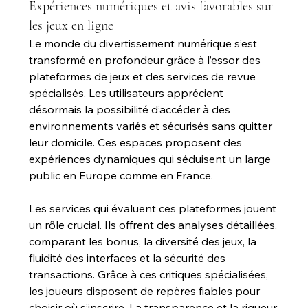
Expériences numériques et avis favorables sur
les jeux en ligne
Le monde du divertissement numérique s’est 
transformé en profondeur grâce à l’essor des 
plateformes de jeux et des services de revue 
spécialisés. Les utilisateurs apprécient 
désormais la possibilité d’accéder à des 
environnements variés et sécurisés sans quitter 
leur domicile. Ces espaces proposent des 
expériences dynamiques qui séduisent un large 
public en Europe comme en France.
Les services qui évaluent ces plateformes jouent 
un rôle crucial. Ils offrent des analyses détaillées, 
comparant les bonus, la diversité des jeux, la 
fluidité des interfaces et la sécurité des 
transactions. Grâce à ces critiques spécialisées, 
les joueurs disposent de repères fiables pour 
choisir où s’inscrire. La transparence et la rigueur 