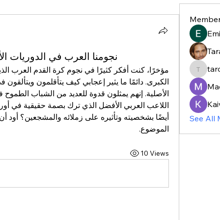
Member
Em
Tar
نجومنا العرب في الدوريات الأ
tar
taroja8
Ma
Kai
See All
الموضوع.
10 Views