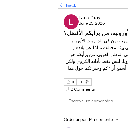
Back
Lana Dray
June 25, 2026
وروبية، من برأيكم الأفضل؟
مؤخرًا، كنت أفكر كثيرًا في نجوم كرة القدم العرب الذين يلعبون في الدوريات الأوروبية 
الكبرى. دائمًا ما يثير إعجابي كيف يتأقلمون ويتألقون في بيئة مختلفة تمامًا عن بلادهم 
الأصلية. إنهم يمثلون قدوة للعديد من الشباب الطموح في الوطن العربي. من برأيكم هو 
اللاعب العربي الأفضل الذي ترك بصمة حقيقية في أوروبا، ليس فقط بأدائه الكروي ولكن 
أيضًا بشخصيته وتأثيره على زملائه والمشجعين؟ أود أن أسمع آراءكم وخبراتكم حول هذا 
0
2 Comments
Escreva um comentário
Ordenar por:
Mais recente