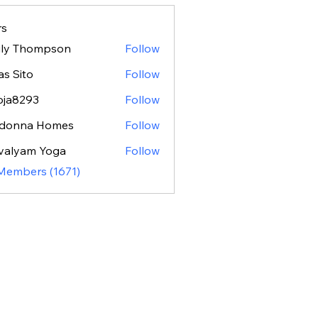
s
ily Thompson
Follow
as Sito
Follow
oja8293
Follow
293
donna Homes
Follow
valyam Yoga
Follow
 Members (1671)