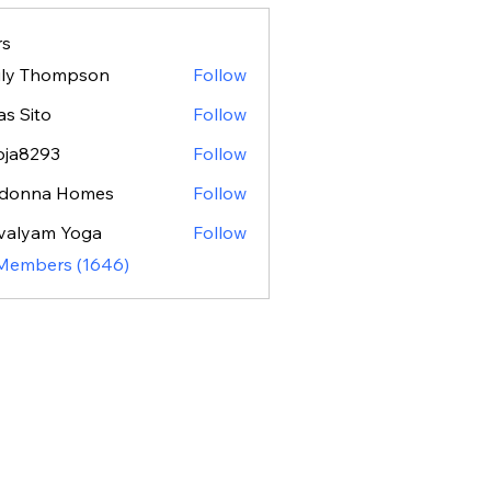
s
ily Thompson
Follow
as Sito
Follow
oja8293
Follow
293
donna Homes
Follow
valyam Yoga
Follow
 Members (1646)