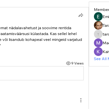
Member
Em
Tar
mat nädalavahetust ja soovime rentida 
vaatamisväärsusi külastada. Kas sellel lehel 
tar
taroja8
 või lisandub kohapeal veel mingeid varjatud 
Ma
?
Kai
See All
9 Views