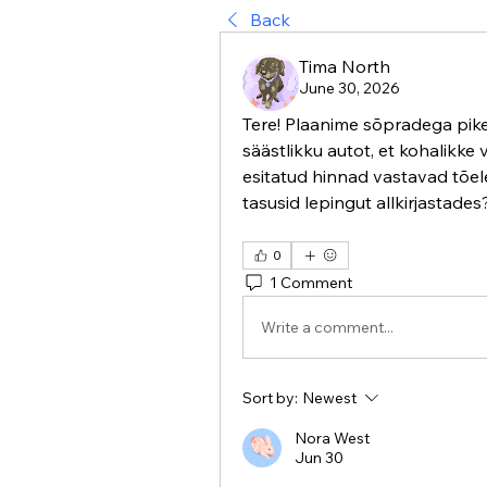
Back
Tima North
June 30, 2026
Tere! Plaanime sõpradega pike
säästlikku autot, et kohalikke 
esitatud hinnad vastavad tõele
tasusid lepingut allkirjastades
0
1 Comment
Write a comment...
Sort by:
Newest
Nora West
Jun 30