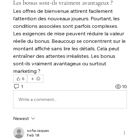
Les bonus sont-ils vraiment avantageux ?
Les offres de bienvenue attirent facilement 
l’attention des nouveaux joueurs. Pourtant, les 
conditions associées sont parfois complexes. 
Les exigences de mise peuvent réduire la valeur 
réelle du bonus. Beaucoup se concentrent sur le 
montant affiché sans lire les détails. Cela peut 
entraîner des attentes irréalistes. Les bonus 
sont-ils vraiment avantageux ou surtout 
marketing ?
0
1
10
Write a comment...
Newest
sofia.raquan
Feb 18