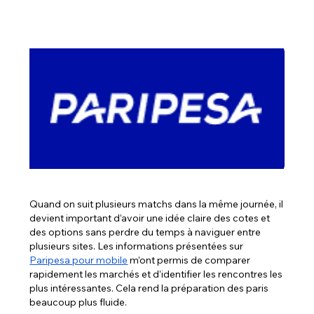
Quand on suit plusieurs matchs dans la même journée, il 
devient important d’avoir une idée claire des cotes et 
des options sans perdre du temps à naviguer entre 
plusieurs sites. Les informations présentées sur 
Paripesa pour mobile
 m’ont permis de comparer 
rapidement les marchés et d’identifier les rencontres les 
plus intéressantes. Cela rend la préparation des paris 
beaucoup plus fluide.