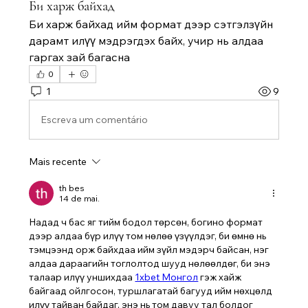
Би харж байхад
Би харж байхад ийм формат дээр сэтгэлзүйн 
дарамт илүү мэдрэгдэх байх, учир нь алдаа 
гаргах зай багасна
0
1
9
Escreva um comentário
Mais recente
th bes
14 de mai.
Надад ч бас яг тийм бодол төрсөн, богино формат 
дээр алдаа бүр илүү том нөлөө үзүүлдэг, би өмнө нь 
тэмцээнд орж байхдаа ийм зүйл мэдэрч байсан, нэг 
алдаа дараагийн тоглолтод шууд нөлөөлдөг, би энэ 
талаар илүү уншихдаа 
1xbet Монгол
 гэж хайж 
байгаад ойлгосон, туршлагатай багууд ийм нөхцөлд 
илүү тайван байдаг, энэ нь том давуу тал болдог