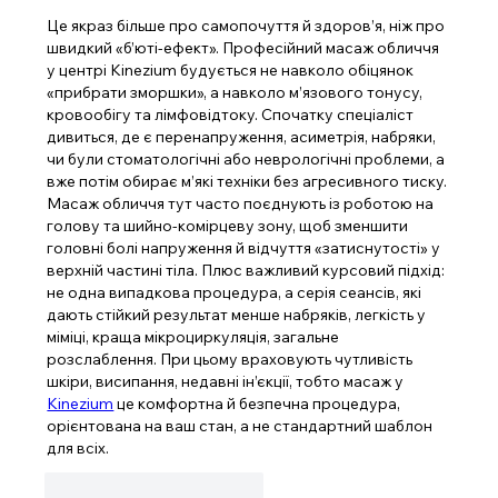
Це якраз більше про самопочуття й здоров’я, ніж про 
швидкий «б’юті‑ефект». Професійний масаж обличчя 
у центрі Kinezium будується не навколо обіцянок 
«прибрати зморшки», а навколо м’язового тонусу, 
кровообігу та лімфовідтоку. Спочатку спеціаліст 
дивиться, де є перенапруження, асиметрія, набряки, 
чи були стоматологічні або неврологічні проблеми, а 
вже потім обирає м’які техніки без агресивного тиску. 
Масаж обличчя тут часто поєднують із роботою на 
голову та шийно‑комірцеву зону, щоб зменшити 
головні болі напруження й відчуття «затиснутості» у 
верхній частині тіла. Плюс важливий курсовий підхід: 
не одна випадкова процедура, а серія сеансів, які 
дають стійкий результат менше набряків, легкість у 
міміці, краща мікроциркуляція, загальне 
розслаблення. При цьому враховують чутливість 
шкіри, висипання, недавні ін’єкції, тобто масаж у 
Kinezium
 це комфортна й безпечна процедура, 
орієнтована на ваш стан, а не стандартний шаблон 
для всіх.
To se mi líbí
Reagovat