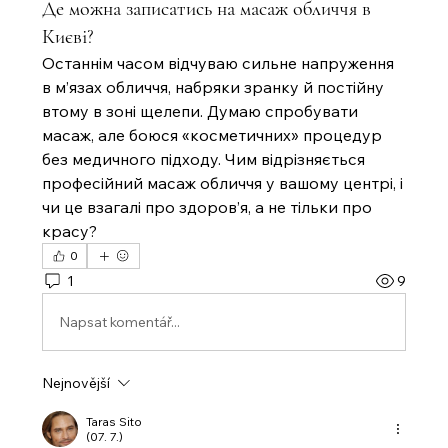
Де можна записатись на масаж обличчя в
Києві?
Останнім часом відчуваю сильне напруження 
в м’язах обличчя, набряки зранку й постійну 
втому в зоні щелепи. Думаю спробувати 
масаж, але боюся «косметичних» процедур 
без медичного підходу. Чим відрізняється 
професійний масаж обличчя у вашому центрі, і 
чи це взагалі про здоров’я, а не тільки про 
красу?
0
1
9
Napsat komentář...
Nejnovější
Taras Sito
(07. 7.)