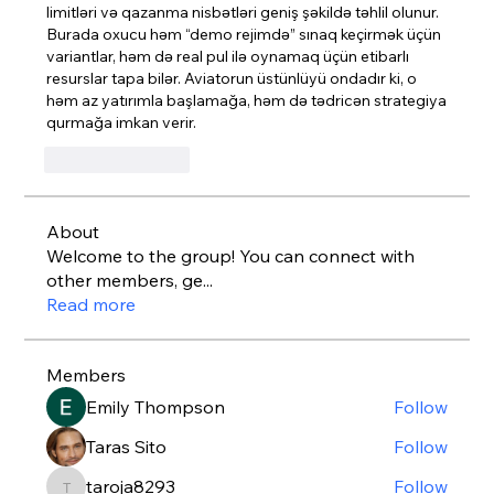
limitləri və qazanma nisbətləri geniş şəkildə təhlil olunur. 
Burada oxucu həm “demo rejimdə” sınaq keçirmək üçün 
variantlar, həm də real pul ilə oynamaq üçün etibarlı 
resurslar tapa bilər. Aviatorun üstünlüyü ondadır ki, o 
həm az yatırımla başlamağa, həm də tədricən strategiya 
qurmağa imkan verir.
Like
Reply
About
Welcome to the group! You can connect with
other members, ge
...
Read more
Members
Emily Thompson
Follow
Taras Sito
Follow
taroja8293
Follow
taroja8293