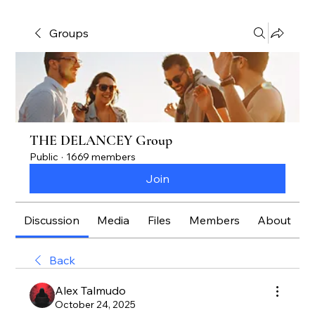
Groups
THE DELANCEY Group
Public
·
1669 members
Join
Discussion
Media
Files
Members
About
Back
Alex Talmudo
October 24, 2025