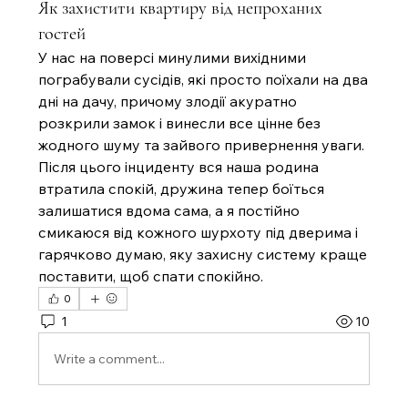
Як захистити квартиру від непроханих
гостей
У нас на поверсі минулими вихідними 
пограбували сусідів, які просто поїхали на два 
дні на дачу, причому злодії акуратно 
розкрили замок і винесли все цінне без 
жодного шуму та зайвого привернення уваги. 
Після цього інциденту вся наша родина 
втратила спокій, дружина тепер боїться 
залишатися вдома сама, а я постійно 
смикаюся від кожного шурхоту під дверима і 
гарячково думаю, яку захисну систему краще 
поставити, щоб спати спокійно.
0
1
10
Write a comment...