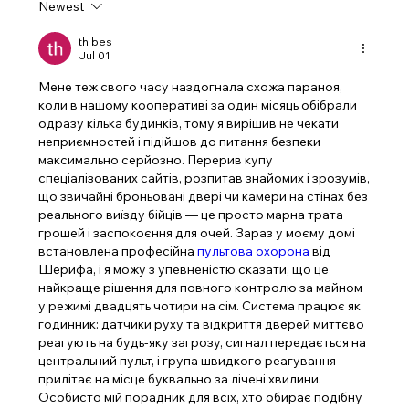
Newest
th bes
Jul 01
Мене теж свого часу наздогнала схожа параноя, 
коли в нашому кооперативі за один місяць обібрали 
одразу кілька будинків, тому я вирішив не чекати 
неприємностей і підійшов до питання безпеки 
максимально серйозно. Перерив купу 
спеціалізованих сайтів, розпитав знайомих і зрозумів, 
що звичайні броньовані двері чи камери на стінах без 
реального виїзду бійців — це просто марна трата 
грошей і заспокоєння для очей. Зараз у моєму домі 
встановлена професійна 
пультова охорона
 від 
Шерифа, і я можу з упевненістю сказати, що це 
найкраще рішення для повного контролю за майном 
у режимі двадцять чотири на сім. Система працює як 
годинник: датчики руху та відкриття дверей миттєво 
реагують на будь-яку загрозу, сигнал передається на 
центральний пульт, і група швидкого реагування 
прилітає на місце буквально за лічені хвилини. 
Особисто мій порадник для всіх, хто обирає подібну 