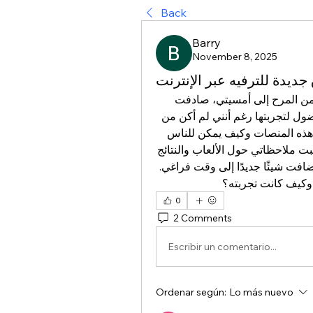
Back
Barry
November 8, 2025
يدة للترفيه عبر الإنترنت
بينما كنت أتصفح الإنترنت بحثًا عن شيء يضيف لمسة من المرح إلى أمسيتي، صادفت 
منصة ألعاب مختلفة لم أسمع بها من قبل. شعرت بالفضول لتجربتها رغم أنني لم أكن من 
محبي المراهنات، لكني أردت فقط معرفة كيفية عمل هذه المنصات وكيف يمكن للناس 
الاستمتاع بها بأمان. بدأت أستكشف بعض الخيارات وكتبت ملاحظاتي حول الألعاب والنتائج 
التي حصلت عليها. كانت تجربة ممتعة جدًا وأشعر أنها أضافت شيئًا جديدًا إلى وقت فراغي. 
كيف كانت تجربته؟
0
2 Comments
Escribir un comentario...
Ordenar según:
Lo más nuevo