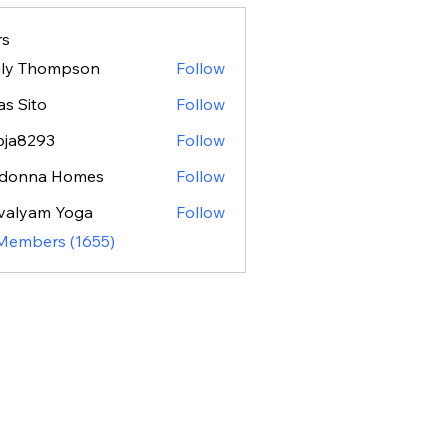
s
ily Thompson
Follow
as Sito
Follow
oja8293
Follow
293
donna Homes
Follow
valyam Yoga
Follow
 Members (1655)