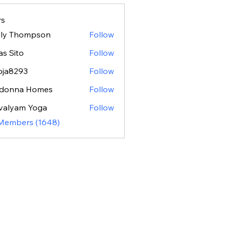
s
ily Thompson
Follow
as Sito
Follow
oja8293
Follow
293
donna Homes
Follow
valyam Yoga
Follow
 Members (1648)