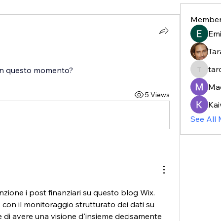
Member
Em
Tar
tar
 in questo momento?
taroja8
Ma
5 Views
Kai
See All
ione i post finanziari su questo blog Wix. 
Integrare queste letture con il monitoraggio strutturato dei dati su 
 di avere una visione d'insieme decisamente 