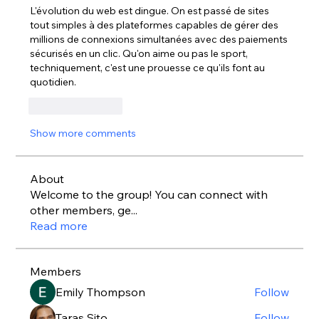
L'évolution du web est dingue. On est passé de sites 
tout simples à des plateformes capables de gérer des 
millions de connexions simultanées avec des paiements 
sécurisés en un clic. Qu'on aime ou pas le sport, 
techniquement, c'est une prouesse ce qu'ils font au 
quotidien.
Like
Reply
Show more comments
About
Welcome to the group! You can connect with
other members, ge
...
Read more
Members
Emily Thompson
Follow
Taras Sito
Follow