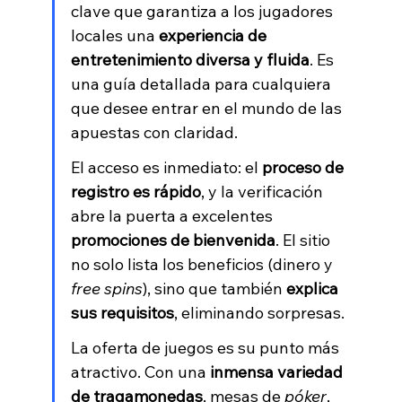
clave que garantiza a los jugadores 
locales una 
experiencia de 
entretenimiento diversa y fluida
. Es 
una guía detallada para cualquiera 
que desee entrar en el mundo de las 
apuestas con claridad.
El acceso es inmediato: el 
proceso de 
registro es rápido
, y la verificación 
abre la puerta a excelentes 
promociones de bienvenida
. El sitio 
no solo lista los beneficios (dinero y 
free spins
), sino que también 
explica 
sus requisitos
, eliminando sorpresas.
La oferta de juegos es su punto más 
atractivo. Con una 
inmensa variedad 
de tragamonedas
, mesas de 
póker
, 