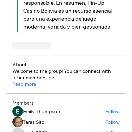
responsable. En resumen, Pin-Up 
Casino Bolivia es un recurso esencial 
para una experiencia de juego 
moderna, variada y bien gestionada.
Like
Reply
About
Welcome to the group! You can connect with
other members, ge
...
Read more
Members
Emily Thompson
Follow
Taras Sito
Follow