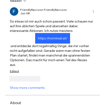
Newest
FriendlyRaccoon FriendlyRaccoon
Jun 08
So etwas ist mir auch schon passiert. Viele schauen nur 
auf ihre üblichen Spiele und übersehen dabei 
interessante Aktionen. Ich nutze meistens 
https://nominiat.at/
 und entdecke dort regelmäßig Dinge, die mir vorher 
nicht aufgefallen sind. Gerade wenn man ohne festen 
Plan startet, findet man manchmal die spannendsten 
Optionen. Das macht für mich einen Teil des Reizes 
aus.
r mich einen Teil des Reizes aus.
Edited
Like
Reply
Show more comments
About