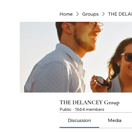
Home
Groups
THE DELA
THE DELANCEY Group
Public
·
1664 members
Discussion
Media