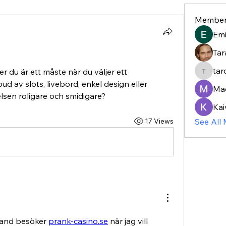
Member
Em
Tar
tar
er du är ett måste när du väljer ett 
taroja8
d av slots, livebord, enkel design eller 
Ma
sen roligare och smidigare?
Kai
17 Views
See All
land besöker 
prank-casino.se
 när jag vill 