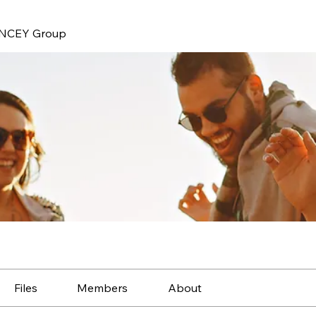
NCEY Group
Files
Members
About