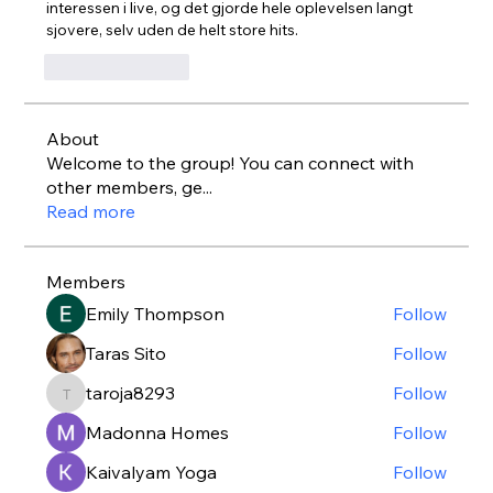
interessen i live, og det gjorde hele oplevelsen langt 
sjovere, selv uden de helt store hits.
Like
Reply
About
Welcome to the group! You can connect with
other members, ge
...
Read more
Members
Emily Thompson
Follow
Taras Sito
Follow
taroja8293
Follow
taroja8293
Madonna Homes
Follow
Kaivalyam Yoga
Follow